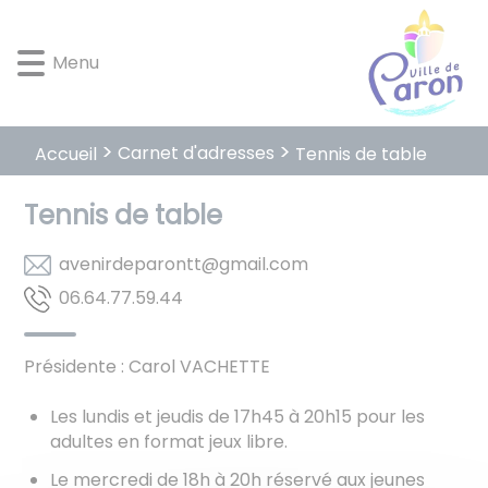
Lien
Lien
Lien
Lien
Panneau de gestion des cookies
d'accès
d'accès
d'accès
d'accès
Menu
rapide
rapide
rapide
rapide
au
au
à
au
menu
contenu
la
pied
principal
recherche
de
Carnet d'adresses
Accueil
Tennis de table
page
Tennis de table
moc.liamg@ttnorapedrineva
44.95.77.46.60
Présidente : Carol VACHETTE
Les lundis et jeudis de 17h45 à 20h15 pour les
adultes en format jeux libre.
Le mercredi de 18h à 20h réservé aux jeunes