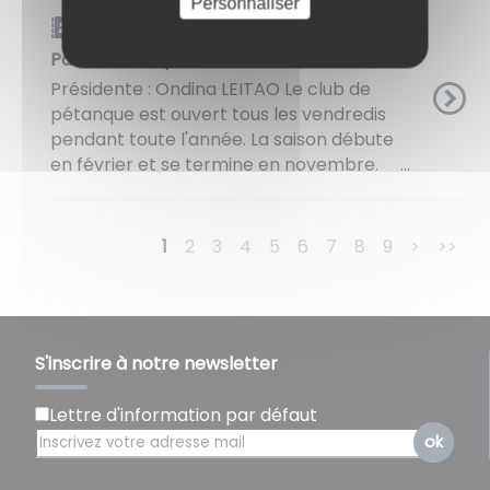
Personnaliser
Carnet d'adresse
Paron Pétanque
Présidente : Ondina LEITAO Le club de
pétanque est ouvert tous les vendredis
pendant toute l'année. La saison débute
en février et se termine en novembre. ...
1
2
3
4
5
6
7
8
9
>
>>
S'inscrire à notre newsletter
Lettre d'information par défaut
ok