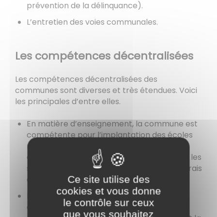
prévention de la délinquance).
L’entretien des voies communales.
Les compétences décentralisées
Les compétences décentralisées des
communes sont diverses et très étendues. Voici
les principales d’entre elles.
En matière d’enseignement, la commune est
compétente pour l’implantation des écoles
maternelles et primaires et pour leur
entretien. Elle ne prend pas en charge pas les
salaires des enseignants mais assume les frais
Ce site utilise des
de restauration pour les élèves.
cookies et vous donne
Dans le domaine culturel, la commune a la
le contrôle sur ceux
charge des musées et des bibliothèques
que vous souhaitez