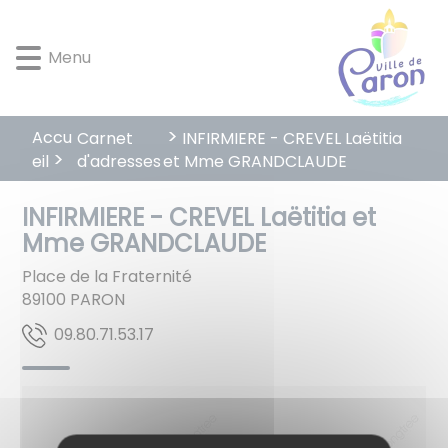
Lien
Lien
Lien
Lien
Panneau de gestion des cookies
d'accès
d'accès
d'accès
d'accès
Menu
rapide
rapide
rapide
rapide
au
au
à
au
menu
contenu
la
pied
principal
recherche
de
Accu
Carnet
INFIRMIERE - CREVEL Laëtitia
page
d'adresses
eil
et Mme GRANDCLAUDE
INFIRMIERE - CREVEL Laëtitia et
Mme GRANDCLAUDE
Place de la Fraternité
89100
PARON
71.35.17.08.90