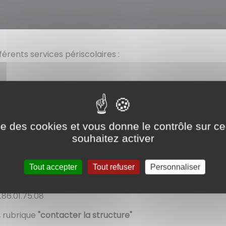
férents services périscolaires :
ise des cookies et vous donne le contrôle sur 
e, rubrique
"contacter la structure"
souhaitez activer
edis et les vacances :
Tout accepter
Tout refuser
Personnaliser
.86.01.75.08
,
rubrique
"contacter la structure"