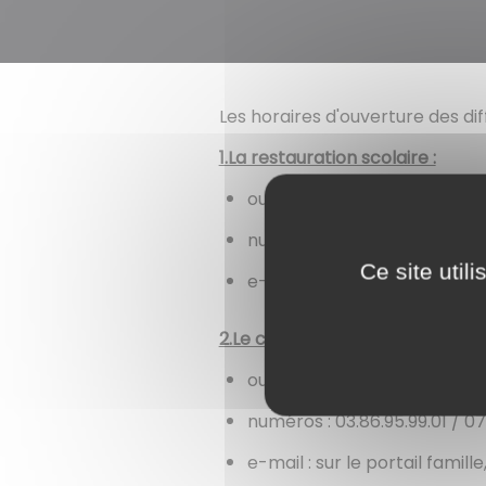
Les horaires d'ouverture des dif
1.La restauration scolaire :
ouvert de 11h50 à 13h50
numéro : 03.86.65.33.93
Ce site util
e-mail : sur le portail famill
2.Le centre de loisirs les mercr
ouvert de 8h à 18h
numéros : 03.86.95.99.01 / 07
e-mail : sur le portail famille