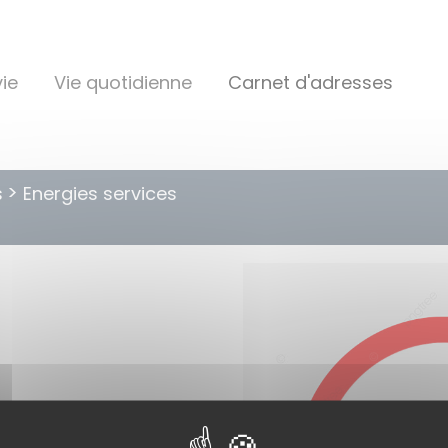
ie
Vie quotidienne
Carnet d'adresses
s
Energies services