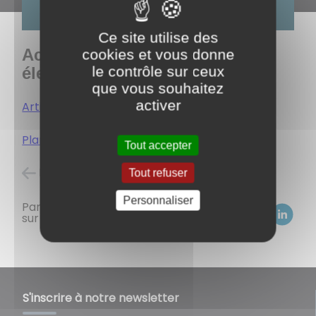
Ce site utilise des
Acquisition d'un véhicule
cookies et vous donne
le contrôle sur ceux
électrique :
que vous souhaitez
activer
Article-yr-002.pdf
Plan de financement.pdf
Tout accepter
Retour à l'accueil
Tout refuser
Personnaliser
Partagez
sur :
S'inscrire à notre newsletter