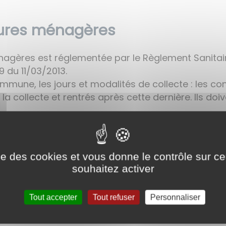
dures ménagères
nagères est réglementée par le Règlement Sanitai
9 du 11/03/2013.
mmune, les jours et modalités de collecte : les con
de la collecte et rentrés après cette dernière. Ils do
terdit de déposer des ordures ménagères auprès des
res (Arrêté 2013-59 du 11/03/2013).
ise des cookies et vous donne le contrôle sur 
souhaitez activer
Tout accepter
Tout refuser
Personnaliser
animaux