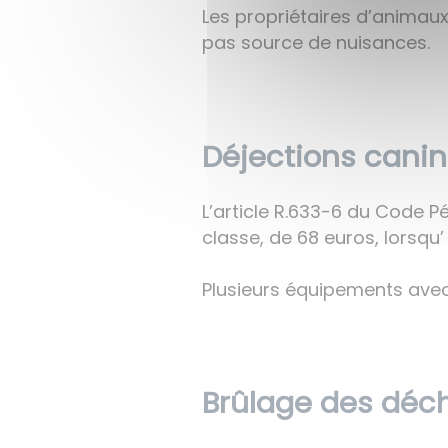
Les propriétaires d’animaux
pas source de nuisances.
Déjections cani
L’article R.633-6 du Code 
classe, de 68 euros, lorsqu’
Plusieurs équipements avec 
Brûlage des déch