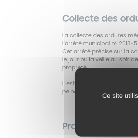
Collecte des or
La collecte des ordures mé
l’arrêté municipal n° 2013-5
Cet arrêté précise sur la co
le jour ou la veille au soir 
propreté.
Il est rappelé qu’il est in
peine de poursuites judiciai
Ce site util
Propriétaires d’