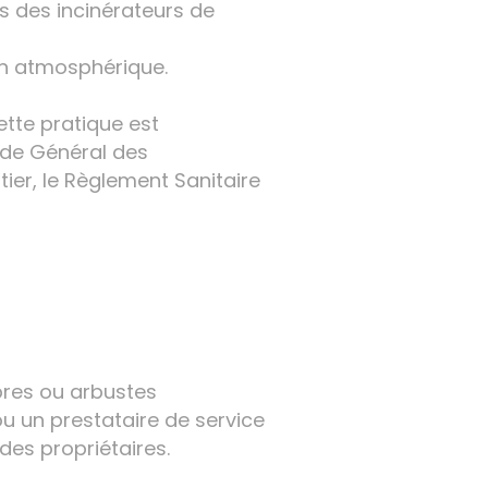
ns des incinérateurs de
on atmosphérique.
ette pratique est
Code Général des
tier, le Règlement Sanitaire
bres ou arbustes
ou un prestataire de service
des propriétaires.