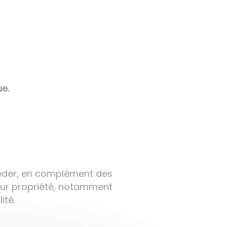
e.
océder, en complément des
 leur propriété, notamment
ité.