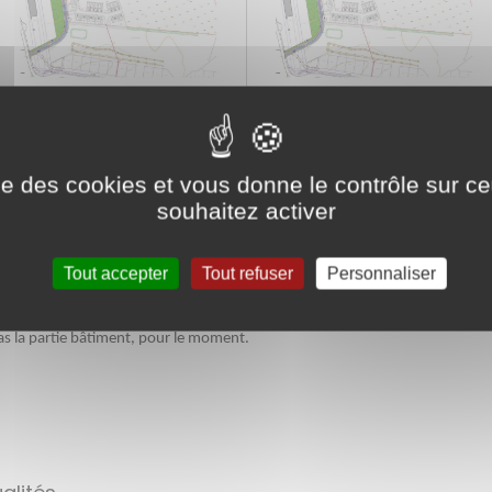
ise des cookies et vous donne le contrôle sur 
cacias Paron HABELLIS
souhaitez activer
ron HABELLIS
Tout accepter
Tout refuser
Personnaliser
6
as la partie bâtiment, pour le moment.