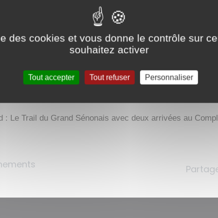
L'ÉVÈNEMENT SPORTIF DU WEEK-EN
ise des cookies et vous donne le contrôle sur 
GRAND SÉNONAIS
souhaitez activer
Tout accepter
Tout refuser
Personnaliser
 : Le Trail du Grand Sénonais avec deux arrivées au Comple
ènements
Partage