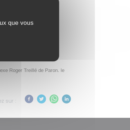
D : LE TRAIL DU
ceux que vous
xe Roger Treillé de Paron. le
z sur :