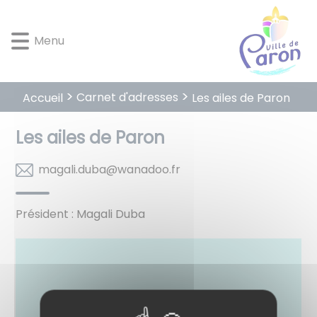
Lien
Lien
Lien
Lien
Panneau de gestion des cookies
d'accès
d'accès
d'accès
d'accès
Menu
rapide
rapide
rapide
rapide
au
au
à
au
menu
contenu
la
pied
principal
recherche
de
Carnet d'adresses
Accueil
Les ailes de Paron
page
Les ailes de Paron
rf.oodanaw@abud.ilagam
Président : Magali Duba