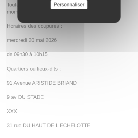
Toutefois l’alimentation pourra être rétablie à tout
Personnaliser
moment avant la fin de la plage indiquée
.
Horaires des coupures :
mercredi 20 mai 2026
de 09h30 à 10h15
Quartiers ou lieux-dits :
91 Avenue ARISTIDE BRIAND
9 av DU STADE
XXX
31 rue DU HAUT DE L ECHELOTTE